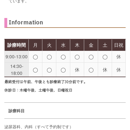
ています。
Information
診療時間
月
火
水
木
金
土
日祝
9:00-13:00
◯
◯
◯
◯
◯
◯
休
14:30-
◯
◯
◯
休
◯
休
休
18:00
最終受付は午前、午後とも診療終了30分前です。
休診日：木曜午後、土曜午後、日曜祝日
診療科目
泌尿器科、内科（すべて予約制です）