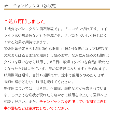
チャンピックス（飲み薬）
＊処方再開しました
主成分はバレニクリン酒石酸塩です。「ニコチン切れ症状」（イ
ライラ感や焦燥感など）を軽減させ、タバコをおいしく感じにく
くする効果が期待できます。
禁煙開始予定日の1週間前から服用（1日2回食後にコップ1杯程度
の水またはぬるま湯で服用）し始めます。なお飲み始めの1週間は
タバコを吸いながら服用し、8日目に禁煙（タバコを自然に吸わな
くなったら8日目を待たず、早めに禁煙に入ります）を始めます。
服用期間は通常、合計12週間です。途中で服用をやめたりせず、
医師の指示どおりに服用を続けてください。
副作用については、吐き気、不眠症、頭痛などが報告されていま
す。このような症状が現れたら速やかに服用を中止して医師へご
相談ください。また、
チャンピックスを内服している期間に自動
車の運転などは絶対にしないでください
。