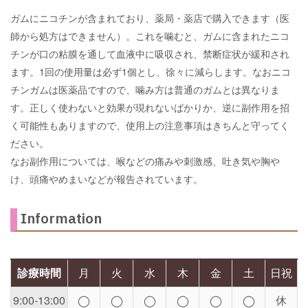
ガムにニコチンが含まれており、薬局・薬店で購入できます（医
師から処方はできません）。これを噛むと、ガムに含まれたニコ
チンが口の粘膜を通して血液中に吸収され、禁断症状が緩和され
ます。1回の使用量は必ず1個とし、徐々に減らします。なおニコ
チンガムは医薬品ですので、噛み方は普通のガムとは異なりま
す。正しく使わないと効果が現れないばかりか、逆に副作用を招
く可能性もありますので、使用上の注意事項はきちんと守ってく
ださい。
なお副作用については、喉などの痛みや刺激感、吐き気や胸や
け、頭痛やめまいなどが報告されています。
Information
診療時間
月
火
水
木
金
土
日祝
9:00-13:00
◯
◯
◯
◯
◯
◯
休